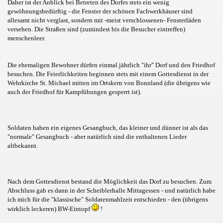
Daher ist der Anblick bei Betreten des Dorfes stets ein wenig
gewöhnungsbedürftig - die Fenster der schönen Fachwerkhäuser sind
allesamt nicht verglast, sondern mit -meist verschlossenen- Fensterläden
versehen. Die Straßen sind (zumindest bis die Besucher eintreffen)
menschenleer.
Die ehemaligen Bewohner dürfen einmal jährlich "ihr" Dorf und den Friedhof
besuchen. Die Feierlichkeiten beginnen stets mit einem Gottesdienst in der
Wehrkirche St. Michael mitten im Ortskern von Bonnland (die übrigens wie
auch der Friedhof für Kampfübungen gesperrt ist).
Soldaten haben ein eigenes Gesangbuch, das kleiner und dünner ist als das
"normale" Gesangbuch - aber natürlich sind die enthaltenen Lieder
altbekannt.
Nach dem Gottesdienst bestand die Möglichkeit das Dorf zu besuchen. Zum
Abschluss gab es dann in der Scheiblerhalle Mittagessen - und natürlich habe
ich mich für die "klassische" Soldatenmahlzeit entschieden - den (übrigens
wirklich leckeren) BW-Eintopf
!