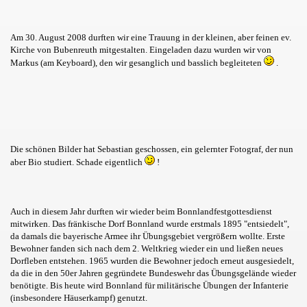
Am 30. August 2008 durften wir eine Trauung in der kleinen, aber feinen ev.
Kirche von Bubenreuth mitgestalten. Eingeladen dazu wurden wir von
Markus (am Keyboard), den wir gesanglich und basslich begleiteten
.
Die schönen Bilder hat Sebastian geschossen, ein gelernter Fotograf, der nun
aber Bio studiert. Schade eigentlich
!
Auch in diesem Jahr durften wir wieder beim Bonnlandfestgottesdienst
mitwirken. Das fränkische Dorf Bonnland wurde erstmals 1895 "entsiedelt",
da damals die bayerische Armee ihr Übungsgebiet vergrößern wollte. Erste
Bewohner fanden sich nach dem 2. Weltkrieg wieder ein und ließen neues
Dorfleben entstehen. 1965 wurden die Bewohner jedoch erneut ausgesiedelt,
da die in den 50er Jahren gegründete Bundeswehr das Übungsgelände wieder
benötigte. Bis heute wird Bonnland für militärische Übungen der Infanterie
(insbesondere Häuserkampf) genutzt.